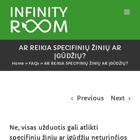
Skip
to
content
AR REIKIA SPECIFINIŲ ŽINIŲ AR
ĮGŪDŽIŲ?
Home
»
FAQs
»
AR REIKIA SPECIFINIŲ ŽINIŲ AR ĮGŪDŽIŲ?
Previous
Next
Ne, visas užduotis gali atlikti
specifinių žinių ar įgūdžių neturinčios