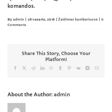
komandos.
By
admin
|
28 vasario, 2016
|
Žaidimas kambariuose
|
0
Comments
Share This Story, Choose Your
Platform!
Facebook
X
Reddit
LinkedIn
WhatsApp
Tumblr
Pinterest
Vk
Xing
Email
About the Author:
admin