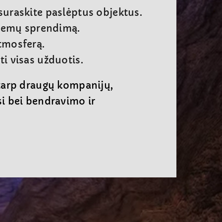
 suraskite paslėptus objektus.
blemų sprendimą.
atmosferą.
ti visas užduotis.
 tarp draugų kompanijų,
i bei bendravimo ir