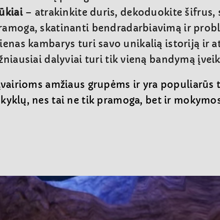
ūkiai
– atrakinkite duris, dekoduokite šifrus,
pramoga, skatinanti bendradarbiavimą ir pro
ienas kambarys turi savo unikalią istoriją ir 
niausiai dalyviai turi tik vieną bandymą įveik
 įvairioms amžiaus grupėms ir yra populiarūs
yklų, nes tai ne tik pramoga, bet ir mokymos