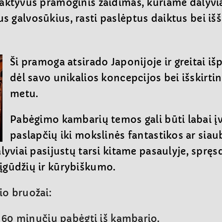
aktyvus pramoginis žaidimas, kuriame dalyvi
rius galvosūkius, rasti paslėptus daiktus bei i
Ši pramoga atsirado Japonijoje ir greitai i
dėl savo unikalios koncepcijos bei išskirti
metu.
Pabėgimo kambarių temos gali būti labai įv
paslapčių iki mokslinės fantastikos ar siau
yviai pasijustų tarsi kitame pasaulyje, spręsd
įgūdžių ir kūrybiškumo.
o bruožai:
 60 minučių pabėgti iš kambario.