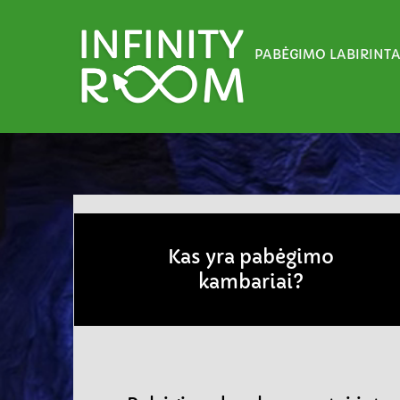
Skip
to
PABĖGIMO LABIRINTA
content
Kas yra pabėgimo
kambariai?