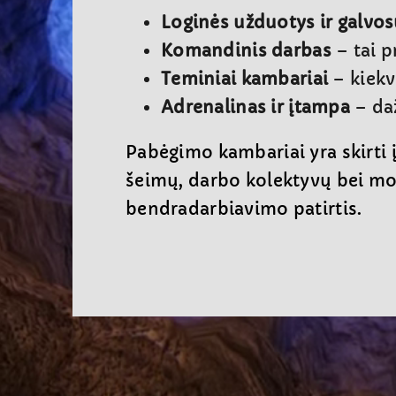
Loginės užduotys ir galvos
Komandinis darbas
– tai 
Teminiai kambariai
– kiekv
Adrenalinas ir įtampa
– daž
Pabėgimo kambariai yra skirti
šeimų, darbo kolektyvų bei mok
bendradarbiavimo patirtis.