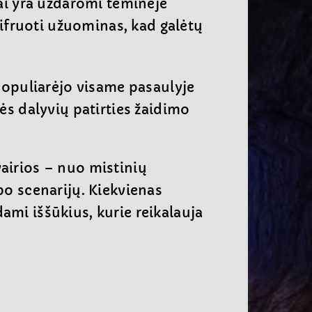
ai yra uždaromi teminėje
ššifruoti užuominas, kad galėtų
špopuliarėjo visame pasaulyje
nės dalyvių patirties žaidimo
airios – nuo mistinių
bo scenarijų. Kiekvienas
ami iššūkius, kurie reikalauja