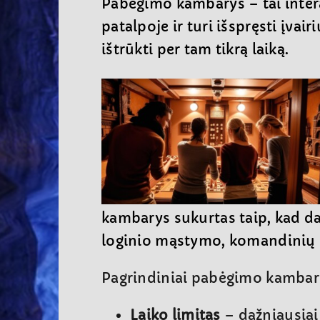
Pabėgimo kambarys – tai inter
patalpoje ir turi išspręsti įvai
ištrūkti per tam tikrą laiką.
kambarys sukurtas taip, kad dal
loginio mąstymo, komandinių 
Pagrindiniai pabėgimo kambari
Laiko limitas
– dažniausiai